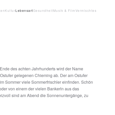
ten
Kultur
Lebensart
Gesundheit
Musik & Film
Vermischtes
s Ende des achten Jahrhunderts wird der Name
am Ostufer gelegenen Chieming ab. Der am Ostufer
h im Sommer viele Sommerfrischler einfinden. Schön
oder von einem der vielen Bankerln aus das
eizvoll sind am Abend die Sonnenuntergänge, zu