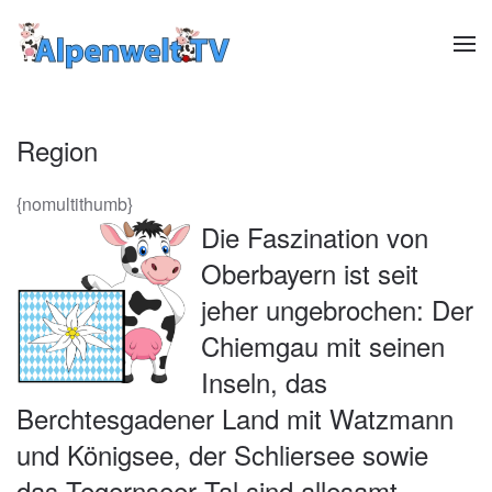
Zum Hauptinhalt springen
Region
{nomultithumb}
Die Faszination von
Oberbayern ist seit
jeher ungebrochen: Der
Chiemgau mit seinen
Inseln, das
Berchtesgadener Land mit Watzmann
und Königsee, der Schliersee sowie
das Tegernseer Tal sind allesamt