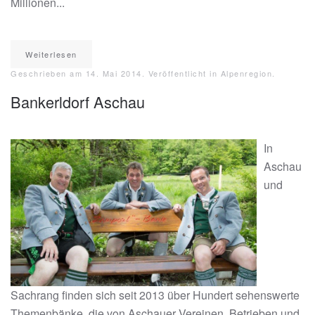
Millionen...
Weiterlesen
Geschrieben am
14. Mai 2014
. Veröffentlicht in
Alpenregion
.
Bankerldorf Aschau
In
Aschau
und
Sachrang finden sich seit 2013 über Hundert sehenswerte
Themenbänke, die von Aschauer Vereinen, Betrieben und