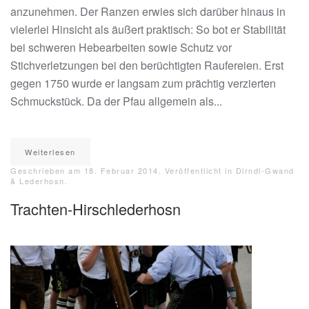
anzunehmen. Der Ranzen erwies sich darüber hinaus in
vielerlei Hinsicht als äußert praktisch: So bot er Stabilität
bei schweren Hebearbeiten sowie Schutz vor
Stichverletzungen bei den berüchtigten Raufereien. Erst
gegen 1750 wurde er langsam zum prächtig verzierten
Schmuckstück. Da der Pfau allgemein als...
Weiterlesen
Geschrieben am
18. Februar 2014
. Veröffentlicht in
Dirndl-Gwand
& Lederhosn
.
Trachten-Hirschlederhosn