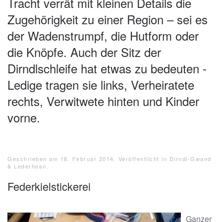
Tracht verrät mit kleinen Details die
Zugehörigkeit zu einer Region – sei es
der Wadenstrumpf, die Hutform oder
die Knöpfe. Auch der Sitz der
Dirndlschleife hat etwas zu bedeuten -
Ledige tragen sie links, Verheiratete
rechts, Verwitwete hinten und Kinder
vorne.
Geschrieben am
18. Februar 2014
. Veröffentlicht in
Dirndl-Gwand
& Lederhosn
.
Federkielstickerei
Ganzer