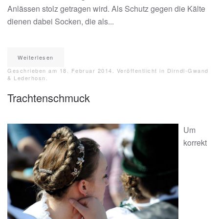
Anlässen stolz getragen wird. Als Schutz gegen die Kälte
dienen dabei Socken, die als...
Weiterlesen
Geschrieben am
18. Februar 2014
. Veröffentlicht in
Dirndl-Gwand
& Lederhosn
.
Trachtenschmuck
Um
korrekt