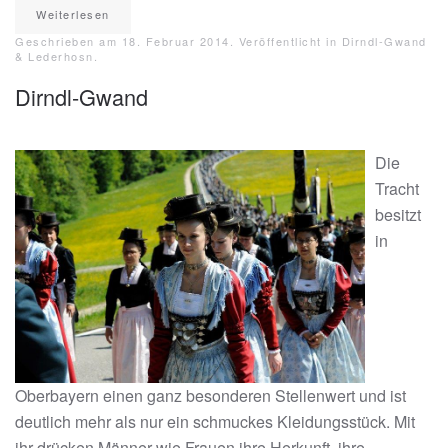
Weiterlesen
Geschrieben am
18. Februar 2014
. Veröffentlicht in
Dirndl-Gwand
& Lederhosn
.
Dirndl-Gwand
Die
Tracht
besitzt
in
Oberbayern einen ganz besonderen Stellenwert und ist
deutlich mehr als nur ein schmuckes Kleidungsstück. Mit
ihr drücken Männer wie Frauen ihre Herkunft, ihre