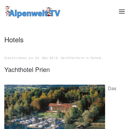
Zum Hauptinhalt springen
Hotels
Geschrieben am
24. Mai 2014
. Veröffentlicht in
Hotels
.
Yachthotel Prien
Das