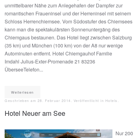
unmittelbarer Nähe zum Anlegehafen der Dampfer zur
romantischen Fraueninsel und der Herreninsel mit seinem
Schloss Herrenchiemsee. Vom Südostufer des Chiemsees
kann man die spektakulärsten Sonnenuntergäng des
Chiemgaus bestaunen. Das Hotel liegt zwischen Salzburg
(35 km) und München (100 km) von der A8 nur wenige
Autominuten entfernt. Hotel Chiemgauhof Familie
Imdahl Julius-Exter-Promenade 21 83236
ÜberseeTelefon...
Weiterlesen
Geschrieben am
28. Februar 2014
. Veröffentlicht in
Hotels
.
Hotel Neuer am See
Nur 200