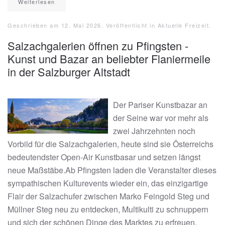
Weiterlesen
Geschrieben am
12. Mai 2026
. Veröffentlicht in
Aktuelle Freizeit
.
Salzachgalerien öffnen zu Pfingsten -
Kunst und Bazar an beliebter Flaniermeile
in der Salzburger Altstadt
Der Pariser Kunstbazar an
der Seine war vor mehr als
zwei Jahrzehnten noch
Vorbild für die Salzachgalerien, heute sind sie Österreichs
bedeutendster Open-Air Kunstbasar und setzen längst
neue Maßstäbe.Ab Pfingsten laden die Veranstalter dieses
sympathischen Kulturevents wieder ein, das einzigartige
Flair der Salzachufer zwischen Marko Feingold Steg und
Müllner Steg neu zu entdecken, Multikulti zu schnuppern
und sich der schönen Dinge des Marktes zu erfreuen,