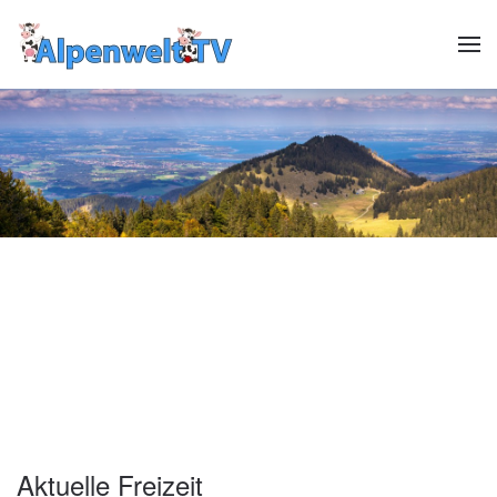
Zum Hauptinhalt springen
Header12
Header13
HeaderReiter13
Header01
Header02
Header03
Header04
Header05
Header06
Header07
Header08
Header09
Header10
Header1
Aktuelle Freizeit