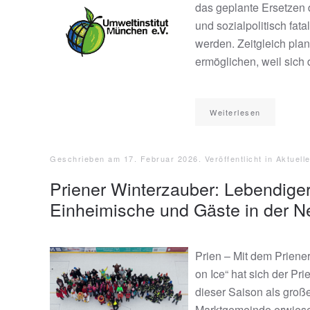
das geplante Ersetzen 
und sozialpolitisch fa
werden. Zeitgleich pla
ermöglichen, weil sich 
Weiterlesen
Geschrieben am
17. Februar 2026
. Veröffentlicht in
Aktuell
Priener Winterzauber: Lebendiger 
Einheimische und Gäste in der 
Prien – Mit dem Priener
on Ice“ hat sich der Pr
dieser Saison als große
Marktgemeinde erwies