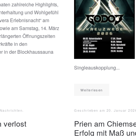
en zahlreiche Highlights,
nterhaltung und Wohlgefühl
avera Erlebnisnacht“ am
sowie am Samstag, 14. März
rlängerten Öffnungszeiten
kräfte in den
r in der Blockhaussauna
Singleauskopplung...
Weiterlesen
 Nachrichten
.
Geschrieben am
20. Januar 202
 verlost
Prien am Chiemsee
Erfolg mit Maß un