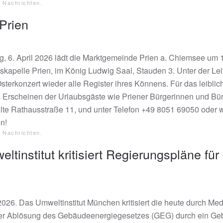
e Nachrichten
.
 Prien
, 6. April 2026 lädt die Marktgemeinde Prien a. Chiemsee um 
skapelle Prien, im König Ludwig Saal, Stauden 3. Unter der Lei
Osterkonzert wieder alle Register ihres Könnens. Für das leibli
s Erscheinen der Urlaubsgäste wie Priener Bürgerinnen und Bürger
lte Rathausstraße 11, und unter Telefon +49 8051 69050 oder w
n!
e Nachrichten
.
ltinstitut kritisiert Regierungspläne für
026. Das Umweltinstitut München kritisiert die heute durch M
er Ablösung des Gebäudeenergiegesetzes (GEG) durch ein G