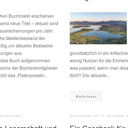
chen Buchmarkt erscheinen
send neue Titel – aktuell sind
euerscheinungen pro Jahr.
he Medienbestand der
ßig um aktuelle Bestseller
kungen aus
grundsätzlich in ein kritisch
t jedes Buch aufgenommen
wenig Nutzen für die Einhei
che der Büchereimitglieder
was passiert, wenn man dies
20 das „Patenprojekt...
führt? Die aktuelle...
Weiterlesen
 Nachrichten
.
Geschrieben am
17. Dezember 
e Leserschaft und
Ein Geschenk für 