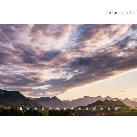
Home
Nachrich
Header12
Header13
HeaderReiter13
Header01
Header02
Header03
Header04
Header05
Header06
Header07
Header08
Header09
Header10
Header1