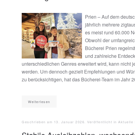
Prien – Auf dem deuts
jährlich mehrere zigtau
es meist rund 60.000 N
Obwohl der umfangreic
Bücherei Prien regelmä
und zahlreiche Entdec
unterschiedlichen Genres erweitert wird, kann nich
werden. Um dennoch gezielt Empfehlungen und Wüns
zu berücksichtigen, hat das Bücherei-Team im Jahr 20
Weiterlesen
Geschrieben am
13. Januar 2026
. Veröffentlicht in
Aktuelle
Stabile Ausleihzahlen, wachsend