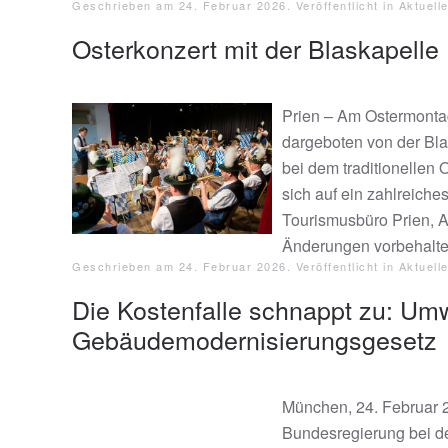
Geschrieben am
24. Februar 2026
. Veröffentlicht in
Aktuell
Osterkonzert mit der Blaskapelle
Prien – Am Ostermontag
dargeboten von der Bla
bei dem traditionellen 
sich auf ein zahlreiche
Tourismusbüro Prien, A
Änderungen vorbehalte
Geschrieben am
24. Februar 2026
. Veröffentlicht in
Aktuell
Die Kostenfalle schnappt zu: Umwe
Gebäudemodernisierungsgesetz
München, 24. Februar 2
Bundesregierung bei d