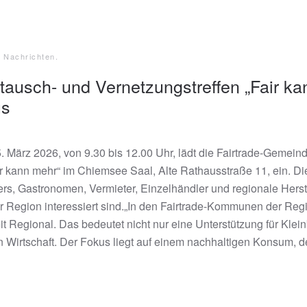
e Nachrichten
.
ausch- und Vernetzungstreffen „Fair ka
us
5. März 2026, von 9.30 bis 12.00 Uhr, lädt die Fairtrade-Gem
ir kann mehr“ im Chiemsee Saal, Alte Rathausstraße 11, ein. Die
ers, Gastronomen, Vermieter, Einzelhändler und regionale Hers
der Region interessiert sind.„In den Fairtrade-Kommunen der 
it Regional. Das bedeutet nicht nur eine Unterstützung für Kle
 Wirtschaft. Der Fokus liegt auf einem nachhaltigen Konsum, de