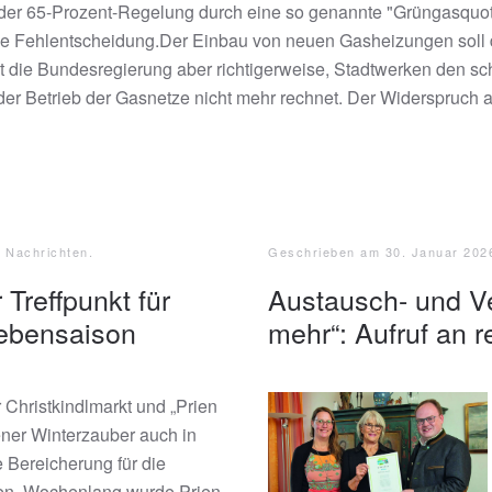
der 65-Prozent-Regelung durch eine so genannte "Grüngasquote
tale Fehlentscheidung.Der Einbau von neuen Gasheizungen soll 
nt die Bundesregierung aber richtigerweise, Stadtwerken den s
der Betrieb der Gasnetze nicht mehr rechnet. Der Widerspruch a
e Nachrichten
.
Geschrieben am
30. Januar 202
Treffpunkt für
Austausch- und Ve
Nebensaison
mehr“: Aufruf an r
 Christkindlmarkt und „Prien
iener Winterzauber auch in
 Bereicherung für die
en. Wochenlang wurde Prien