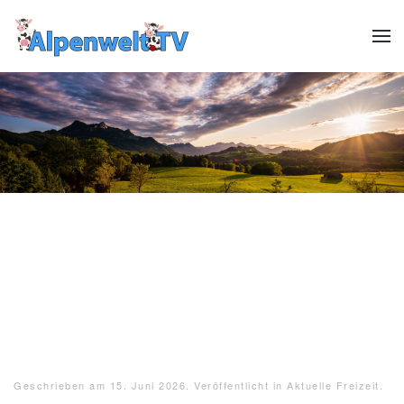
Zum Hauptinhalt springen
Header12
Header13
HeaderReiter13
Header01
Header02
Header03
Header04
Header05
Header06
Header07
Header08
Header09
Header10
Header1
Geschrieben am
15. Juni 2026
. Veröffentlicht in
Aktuelle Freizeit
.