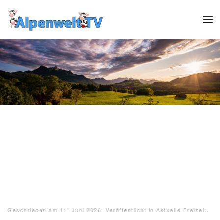
Zum Hauptinhalt springen
Header12
Header13
HeaderReiter13
Header01
Header02
Header03
Header04
Header05
Header06
Header07
Header08
Header09
Header10
Header1
Geschrieben am
11. Juni 2026
. Veröffentlicht in
Aktuelle Freizeit
.