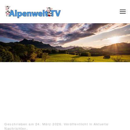
Zum Hauptinhalt springen
Header12
Header13
HeaderReiter13
Header01
Header02
Header03
Header04
Header05
Header06
Header07
Header08
Header09
Header10
Header1
Geschrieben am
24. März 2026
. Veröffentlicht in
Aktuelle
Nachrichten
.