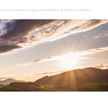
ten
Kultur
Lebensart
Gesundheit
Musik & Film
Vermischtes
1