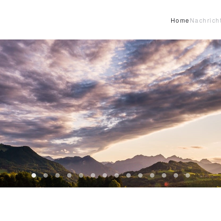
Home
Nachrich
Header12
Header13
HeaderReiter13
Header01
Header02
Header03
Header04
Header05
Header06
Header07
Header08
Header09
Header10
Header1