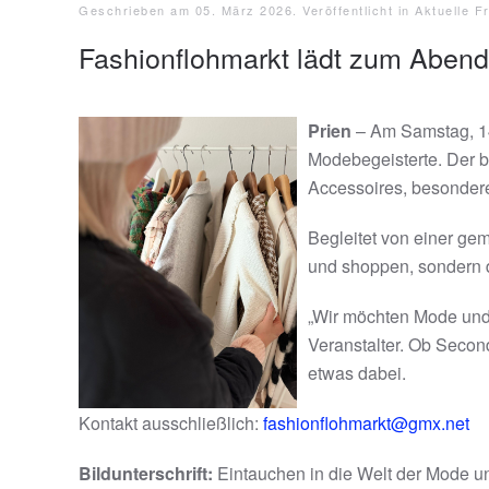
Geschrieben am
05. März 2026
. Veröffentlicht in
Aktuelle Fr
Fashionflohmarkt lädt zum Aben
Prien
– Am Samstag, 14.
Modebegeisterte. Der b
Accessoires, besonder
Begleitet von einer ge
und shoppen, sondern 
„Wir möchten Mode und 
Veranstalter. Ob Second
etwas dabei.
Kontakt ausschließlich:
fashionflohmarkt@gmx.net
Bildunterschrift:
Eintauchen in die Welt der Mode u