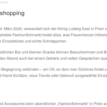
eizeit
.
dshopping
 März 2026, verwandelt sich der König Ludwig Saal in Prien vo
eliebte Fashionflohmarkt bietet alles, was Frauenherzen höhers
e Einzelstücke und echte Schnäppchen.
mütlichen Bar und kleinen Snacks können Besucherinnen und Be
den Abend auch bei einem Getränk und netten Gesprächen ausk
Begegnung verbinden – ein Ort, an dem man Schönes findet und g
-Hand-Schätze, neue Trends oder liebevoll ausgewählte Einzeltei
nd Accessoires beim abendlichen „Fashionflohmarkt“ in Prien 