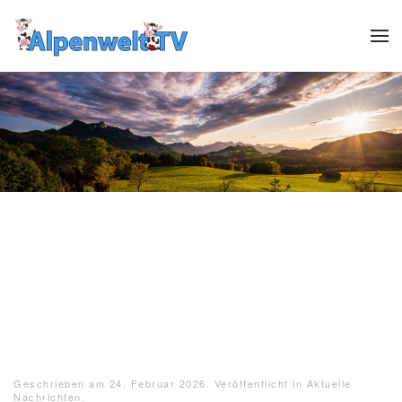
Zum Hauptinhalt springen
Header12
Header13
HeaderReiter13
Header01
Header02
Header03
Header04
Header05
Header06
Header07
Header08
Header09
Header10
Header1
Geschrieben am
24. Februar 2026
. Veröffentlicht in
Aktuelle
Nachrichten
.