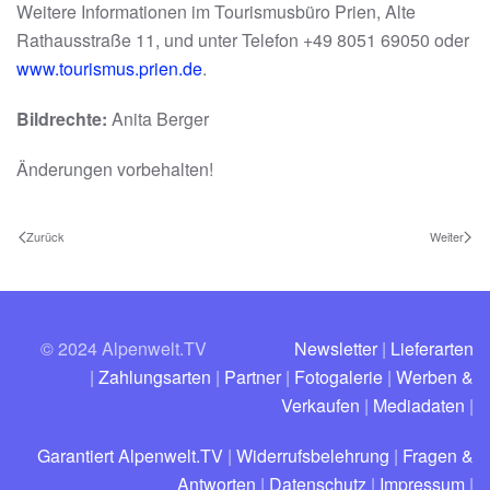
Weitere Informationen im Tourismusbüro Prien, Alte
Rathausstraße 11, und unter Telefon +49 8051 69050 oder
www.tourismus.prien.de
.
Bildrechte
:
Anita Berger
Änderungen vorbehalten!
Zurück
Weiter
© 2024 Alpenwelt.TV
Newsletter
|
Lieferarten
|
Zahlungsarten
|
Partner
|
Fotogalerie
|
Werben &
Verkaufen
|
Mediadaten
|
Garantiert Alpenwelt.TV
|
Widerrufsbelehrung
|
Fragen &
Antworten
|
Datenschutz
|
Impressum
|