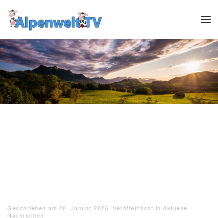
Zum Hauptinhalt springen
Header12
Header13
HeaderReiter13
Header01
Header02
Header03
Header04
Header05
Header06
Header07
Header08
Header09
Header10
Header1
Geschrieben am
20. Januar 2026
. Veröffentlicht in
Aktuelle
Nachrichten
.