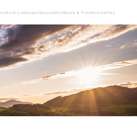
ten
Kultur
Lebensart
Gesundheit
Musik & Film
Vermischtes
1