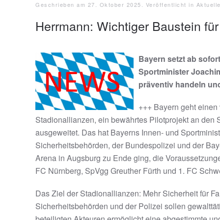
Geschrieben am
27. Oktober 2025
. Veröffentlicht in
Aktuell
Herrmann: Wichtiger Baustein für
Bayern setzt ab sofort
Sportminister Joachim
präventiv handeln und
+++ Bayern geht einen w
Stadionallianzen, ein bewährtes Pilotprojekt an den
ausgeweitet. Das hat Bayerns Innen- und Sportministe
Sicherheitsbehörden, der Bundespolizei und der Baye
Arena in Augsburg zu Ende ging, die Voraussetzunge
FC Nürnberg, SpVgg Greuther Fürth und 1. FC Schw
Das Ziel der Stadionallianzen: Mehr Sicherheit für 
Sicherheitsbehörden und der Polizei sollen gewalttät
beteiligten Akteuren ermöglicht eine abgestimmte und