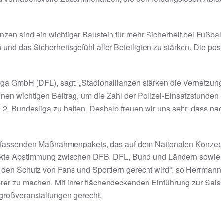
nzen sind ein wichtiger Baustein für mehr Sicherheit bei Fußbal
n und das Sicherheitsgefühl aller Beteiligten zu stärken. Die p
iga GmbH (DFL), sagt: „Stadionallianzen stärken die Vernetzun
inen wichtigen Beitrag, um die Zahl der Polizei-Einsatzstunden
2. Bundesliga zu halten. Deshalb freuen wir uns sehr, dass nac
s umfassenden Maßnahmenpakets, das auf dem Nationalen Konze
stärkte Abstimmung zwischen DFB, DFL, Bund und Ländern sowie 
 den Schutz von Fans und Sportlern gerecht wird“, so Herrmann
erer zu machen. Mit ihrer flächendeckenden Einführung zur Sais
tgroßveranstaltungen gerecht.