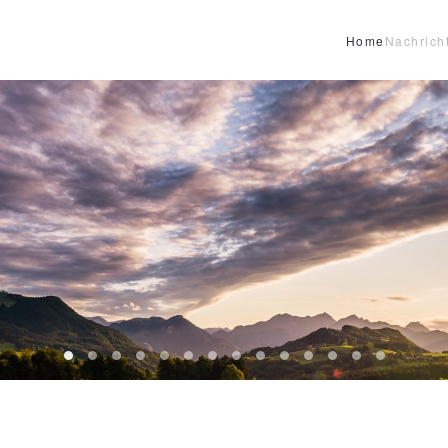
Home
Nachrich
Header12
Header13
HeaderReiter13
Header01
Header02
Header03
Header04
Header05
Header06
Header07
Header08
Header09
Header10
Header1