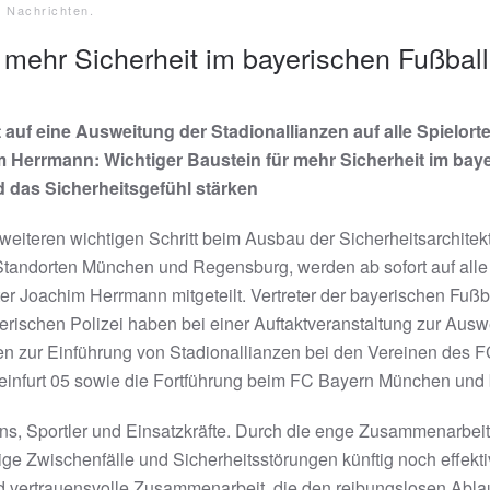
e Nachrichten
.
 mehr Sicherheit im bayerischen Fußball
 auf eine Ausweitung der Stadionallianzen auf alle Spielort
 Herrmann: Wichtiger Baustein für mehr Sicherheit im bayer
 das Sicherheitsgefühl stärken
eiteren wichtigen Schritt beim Ausbau der Sicherheitsarchitekt
 Standorten München und Regensburg, werden ab sofort auf alle 
r Joachim Herrmann mitgeteilt. Vertreter der bayerischen Fußba
rischen Polizei haben bei einer Auftaktveranstaltung zur Ausw
n zur Einführung von Stadionallianzen bei den Vereinen des 
einfurt 05 sowie die Fortführung beim FC Bayern München un
Fans, Sportler und Einsatzkräfte. Durch die enge Zusammenarbei
ige Zwischenfälle und Sicherheitsstörungen künftig noch effekti
 vertrauensvolle Zusammenarbeit, die den reibungslosen Ablauf 