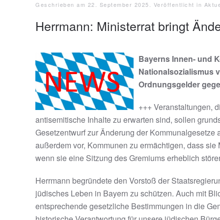
Geschrieben am
22. September 2025
. Veröffentlicht in
Aktue
Herrmann: Ministerrat bringt Ä
Bayerns Innen- und K
Nationalsozialismus 
Ordnungsgelder gege
+++ Veranstaltungen, di
antisemitische Inhalte zu erwarten sind, sollen grun
Gesetzentwurf zur Änderung der Kommunalgesetze a
außerdem vor, Kommunen zu ermächtigen, dass sie M
wenn sie eine Sitzung des Gremiums erheblich störe
Herrmann begründete den Vorstoß der Staatsregierun
jüdisches Leben in Bayern zu schützen. Auch mit Blick
entsprechende gesetzliche Bestimmungen in die Ge
historische Verantwortung für unsere jüdischen Bürg