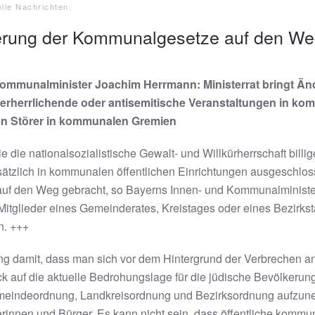
lle Nachrichten
.
nderung der Kommunalgesetze auf den W
ommunalminister Joachim Herrmann: Ministerrat bringt Ä
verherrlichende oder antisemitische Veranstaltungen in ko
n Störer in kommunalen Gremien
e die nationalsozialistische Gewalt- und Willkürherrschaft billig
dsätzlich in kommunalen öffentlichen Einrichtungen ausgeschlos
uf den Weg gebracht, so Bayerns Innen- und Kommunalministe
itglieder eines Gemeinderates, Kreistages oder eines Bezirk
n. +++
g damit, dass man sich vor dem Hintergrund der Verbrechen an 
 auf die aktuelle Bedrohungslage für die jüdische Bevölkerung i
meindeordnung, Landkreisordnung und Bezirksordnung aufzun
erinnen und Bürger. Es kann nicht sein, dass öffentliche komm