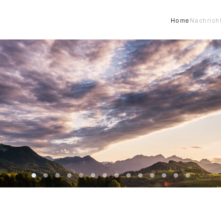
Home
Nachrich
Header12
Header13
HeaderReiter13
Header01
Header02
Header03
Header04
Header05
Header06
Header07
Header08
Header09
Header10
Header1