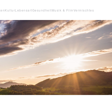
ten
Kultur
Lebensart
Gesundheit
Musik & Film
Vermischtes
1