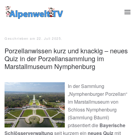
Zum Hauptinhalt springen
Geschrieben am
22. Juli 2025
.
Porzellanwissen kurz und knackig – neues
Quiz in der Porzellansammlung im
Marstallmuseum Nymphenburg
In der Sammlung
„Nymphenburger Porzellan“
im Marstallmuseum von
Schloss Nymphenburg
(Sammlung Bäuml)
präsentiert die
Bayerische
Schlösserverwaltung
seit kurzem ein
neues Quiz
mit