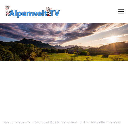
Zum Hauptinhalt springen
Header12
Header13
HeaderReiter13
Header01
Header02
Header03
Header04
Header05
Header06
Header07
Header08
Header09
Header10
Header1
Geschrieben am
04. Juni 2025
. Veröffentlicht in
Aktuelle Freizeit
.