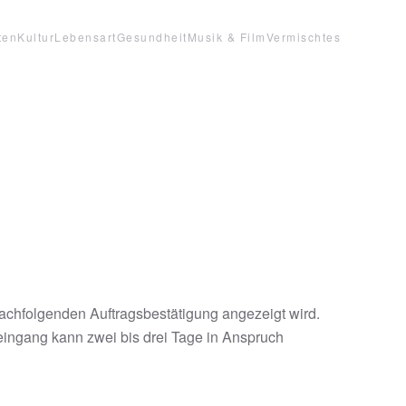
ten
Kultur
Lebensart
Gesundheit
Musik & Film
Vermischtes
achfolgenden Auftragsbestätigung angezeigt wird.
eingang kann zwei bis drei Tage in Anspruch