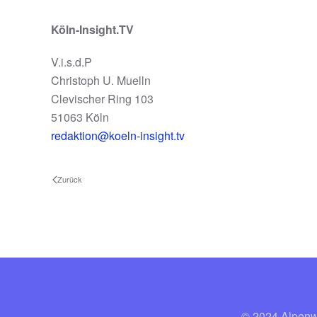
Köln-Insight.TV
V.i.s.d.P
Christoph U. Muelln
Clevischer Ring 103
51063 Köln
redaktion@koeln-insight.tv
Zurück
© 2024 A