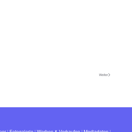
Weiter
ner
|
Fotogalerie
|
Werben & Verkaufen
|
Mediadaten
|