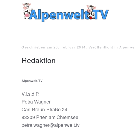
Zum Hauptinhalt springen
Geschrieben am
26. Februar 2014
. Veröffentlicht in
Alpenwe
Redaktion
Alpenwelt.TV
V.i.s.d.P.
Petra Wagner
Carl-Braun-Straße 24
83209 Prien am Chiemsee
petra.wagner@alpenwelt.tv